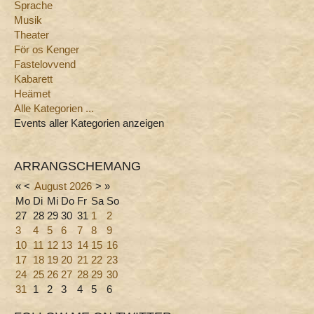
Sprache
Musik
Theater
För os Kenger
Fastelovvend
Kabarett
Heämet
Alle Kategorien ...
Events aller Kategorien anzeigen
ARRANGSCHEMANG
«
<
August
2026
>
»
Mo
Di
Mi
Do
Fr
Sa
So
27
28
29
30
31
1
2
3
4
5
6
7
8
9
10
11
12
13
14
15
16
17
18
19
20
21
22
23
24
25
26
27
28
29
30
31
1
2
3
4
5
6