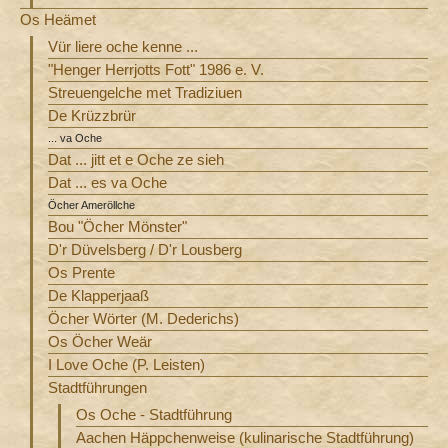
Os Heämet
Vür liere oche kenne ...
"Henger Herrjotts Fott" 1986 e. V.
Streuengelche met Tradiziuen
De Krüzzbrür
... va Oche
Dat ... jitt et e Oche ze sieh
Dat ... es va Oche
Öcher Ameröllche
Bou "Öcher Mönster"
D'r Düvelsberg / D'r Lousberg
Os Prente
De Klapperjaaß
Öcher Wörter (M. Dederichs)
Os Öcher Weär
I Love Oche (P. Leisten)
Stadtführungen
Os Oche - Stadtführung
Aachen Häppchenweise (kulinarische Stadtführung)