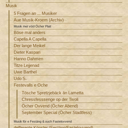
Musik
5 Fragen an ... Musiker
Aue Musik-Kroem (Archiv)
Musik met vööl Öcher Platt
Böse mal anders
Capella A Capella
Der lange Meikel
Dieter Kaspari
Hanno Dahmen
Titze Lejjenad
Uwe Barthel
Udo S.
Festevalls e Oche
Tösche Spretzjebäck än Lametta
Chressfesssenge op der Tivoli
Öcher Ovvend (Öcher Abend)
September Special (Öcher Stadtfess)
Musik för e Festäng & ouch Fastelovvend
defferente Könsler (Festäng/Fastelovvend)