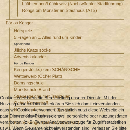
Lüühtemann/Lüühtewiiv (Nachtwächter-Stadtführung)
Rongs öm Mönster än Stadthuus (ATS)
För os Kenger
Hörspiele
5 Fragen an ... Alles rund um Kinder
Speälchere
Jliiche Kaate söcke
Adventskalender
För os Kenger
Kengerstöcksje em SCHÄNGCHE
Wettbewerb (Öcher Platt)
Domsingschule
Marktschule Brand
Streuengelche met Tradiziuen
Cookies erleichtern die Bereitstellung unserer Dienste. Mit der
Öcher Kengertreff
Nutzung unserer Dienste erklären Sie sich damit einverstanden,
Der rue onbekannde Pappejai
dass wir Cookies verwenden. Zusätzlich nutzt diese Webseite ein
paar Dienste oder Plugins, die evtl. persönliche oder nutzungsdaten
rejiunale Ömjangssproech (Kenger)
verarbeiten. (z. B. Twitter, Analysewerkezuge für Zugriffsstatistiken
För os Kenger (oehne Öcher Platt)
usw.). Wenn Sie damit nicht einverstanden sind, verlassen Sie bitte
FASTELOVVEND för os Kenger