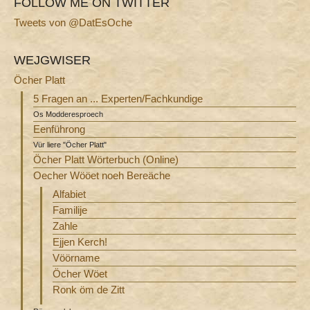
FOLLOW ME ON TWITTER
Tweets von @DatEsOche
WEJGWISER
Öcher Platt
5 Fragen an ... Experten/Fachkundige
Os Modderesproech
Eenführong
Vür liere "Öcher Platt"
Öcher Platt Wörterbuch (Online)
Oecher Wööet noeh Bereäche
Alfabiet
Familije
Zahle
Ejjen Kerch!
Vöörname
Öcher Wöet
Ronk öm de Zitt