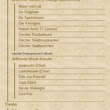
Bloes mich jät
De Originale
De Spetzbouve
Die 4 Amigos
Hubert Aretz (T. Larsen)
Oecher Troubadoure
Oecher Stadtmusikanten
Oecher Stallburschen
rejiunale Ömjangssproech (Musik)
defferente Musik-Könsler
andersArt (Chor)
cantoAmore (Chor)
Dirk von Petzold
Jupp Ebert
Nicole Malangré
Liza Kos
Theater