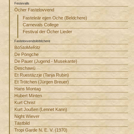
Festevalls
Öcher Fastelovvend
Fasteleär ejjen Oche (Beldchere)
Carnevals College
Festival der Öcher Lieder
Fastelovvendsleddchere
BöStoMeRitz
De Pöngche
De Pauer (Jugend - Musekante)
Deschawü
Et Ruestäzzje (Tanja Rubin)
Et Trötchen (Jürgen Breuer)
Hans Montag
Hubert Minten
Kurt Christ
Kurt Joußen (Lennet Kann)
Night Wiever
Tästbild
Tropi Garde N. E. V. (1970)