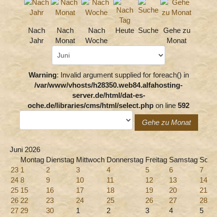
Nach
Nach
Nach
Heute
Suche
Gehe zu
Jahr
Monat
Woche
Monat
Warning
: Invalid argument supplied for foreach() in
/var/www/vhosts/h28350.web84.alfahosting-
server.de/html/dat-es-
oche.de/libraries/cms/html/select.php
on line
592
Gehe zu Monat
Juni 2026
Montag
Dienstag
Mittwoch
Donnerstag
Freitag
Samstag
Sonn
23
1
2
3
4
5
6
7
24
8
9
10
11
12
13
14
25
15
16
17
18
19
20
21
26
22
23
24
25
26
27
28
27
29
30
1
2
3
4
5