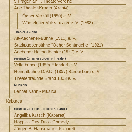
5 Fragen an ... Theatervereine
Aue Theater-Kroem (Archiv)
Öcher Verzäll (1990) e. V.
Würselener Volkstheater e. V. (1988)
Theater e Oche
Alt-Aachener-Bühne (1919) e. V.
Stadtpuppenbühne "Öcher Schängche" (1921)
Aachener Heimattheater (1947) e. V.
rejiunale Ömjangssproech (Theater)
Volksbühne (1889) Eilendorf e. V.
Heimatbühne D.V.D. (1897) Bardenberg e. V.
Theaterfreunde Brand 1903 e. V.
Musicals
Lennet Kann - Musical
Kabarett
rejiunale Ömjangssproech (Kabarett)
Angelika Kutsch (Kabarett)
Hoppla - Das Duo - Comedy
Jürgen B. Hausmann - Kabarett