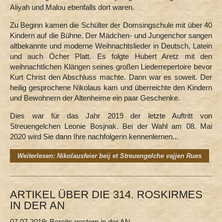
Aliyah und Malou ebenfalls dort waren.
Zu Beginn kamen die Schülter der Domsingschule mit über 40
Kindern auf die Bühne. Der Mädchen- und Jungenchor sangen
altbekannte und moderne Weihnachtslieder in Deutsch, Latein
und auch Öcher Platt. Es folgte Hubert Aretz mit den
weihnachtlichen Klängen seines großen Liederrepertoire bevor
Kurt Christ den Abschluss machte. Dann war es soweit. Der
heilig gesprochene Nikolaus kam und überreichte den Kindern
und Bewohnern der Altenheime ein paar Geschenke.
Dies war für das Jahr 2019 der letzte Auftritt von
Streuengelchen Leonie Bosjnak. Bei der Wahl am 08. Mai
2020 wird Sie dann Ihre nachfolgerin kennenlernen...
Weiterlesen: Nikolausfeier beij et Streuengelche vajjen Rues
ARTIKEL ÜBER DIE 314. ROSKIRMES
IN DER AN
07.07.2019: Bereits gestern in der AN