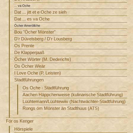
... va Oche
Dat ... jitt et e Oche ze sieh
Dat ... es va Oche
Öcher Ameröllche
Bou "Öcher Mönster"
D'r Düvelsberg / D'r Lousberg
Os Prente
De Klapperjaaß
Öcher Wörter (M. Dederichs)
Os Öcher Weär
I Love Oche (P. Leisten)
Stadtführungen
Os Oche - Stadtführung
Aachen Häppchenweise (kulinarische Stadtführung)
Lüühtemann/Lüühtewiiv (Nachtwächter-Stadtführung)
Rongs öm Mönster än Stadthuus (ATS)
För os Kenger
Hörspiele