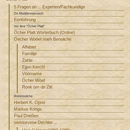
5 Fragen an ... Experten/Fachkundige
Os Modderesproech
Eenführong
Vür liere "Öcher Platt"
Öcher Platt Wörterbuch (Online)
Oecher Wööet noeh Bereäche
Alfabiet
Familije
Zahle
Ejjen Kerch!
Vöörname
Öcher Wöet
Ronk öm de Zitt
Rümmselche
Herbert K. Oprei
Markus Krings
Paul Drießen
verstorvene Dechter ...