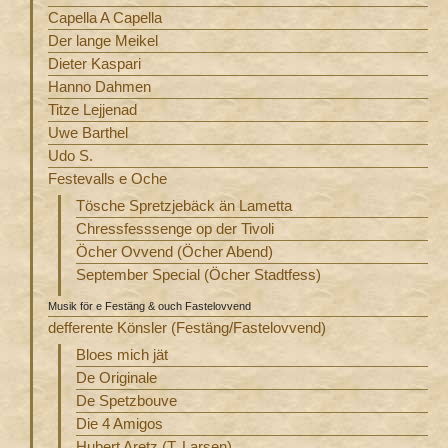
Capella A Capella
Der lange Meikel
Dieter Kaspari
Hanno Dahmen
Titze Lejjenad
Uwe Barthel
Udo S.
Festevalls e Oche
Tösche Spretzjebäck än Lametta
Chressfesssenge op der Tivoli
Öcher Ovvend (Öcher Abend)
September Special (Öcher Stadtfess)
Musik för e Festäng & ouch Fastelovvend
defferente Könsler (Festäng/Fastelovvend)
Bloes mich jät
De Originale
De Spetzbouve
Die 4 Amigos
Hubert Aretz (T. Larsen)