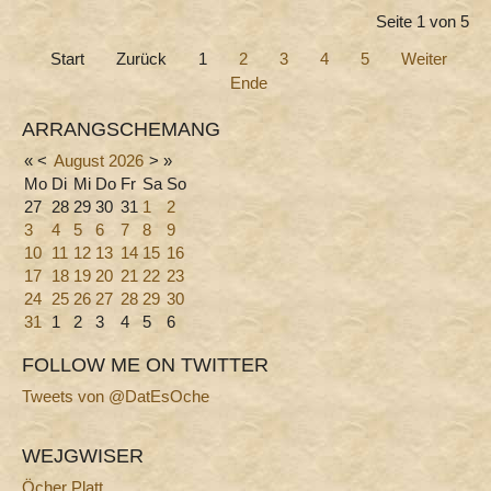
Seite 1 von 5
Start
Zurück
1
2
3
4
5
Weiter
Ende
ARRANGSCHEMANG
«
<
August
2026
>
»
Mo
Di
Mi
Do
Fr
Sa
So
27
28
29
30
31
1
2
3
4
5
6
7
8
9
10
11
12
13
14
15
16
17
18
19
20
21
22
23
24
25
26
27
28
29
30
31
1
2
3
4
5
6
FOLLOW ME ON TWITTER
Tweets von @DatEsOche
WEJGWISER
Öcher Platt