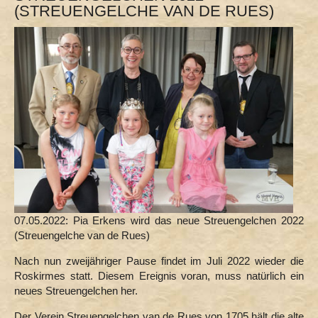
(STREUENGELCHE VAN DE RUES)
5 Fragen an ... Alles rund um Kinder
Speälchere
Jliiche Kaate söcke
Adventskalender
För os Kenger
Kengerstöcksje em SCHÄNGCHE
Wettbewerb (Öcher Platt)
Domsingschule
Marktschule Brand
Streuengelche met Tradiziuen
Öcher Kengertreff
Der rue onbekannde Pappejai
07.05.2022: Pia Erkens wird das neue Streuengelchen 2022
rejiunale Ömjangssproech (Kenger)
(Streuengelche van de Rues)
För os Kenger (oehne Öcher Platt)
Nach nun zweijähriger Pause findet im Juli 2022 wieder die
FASTELOVVEND för os Kenger
Roskirmes statt. Diesem Ereignis voran, muss natürlich ein
Akika Kinderfest 2015
neues Streuengelchen her.
Kenger vajjen Beverau
Nohwuhß ejjen Bütt
Der Verein Streuengelchen van de Rues von 1705 hält die alte