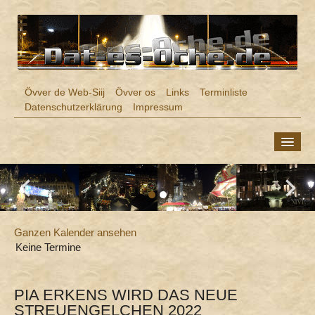
Övver de Web-Siij
Övver os
Links
Terminliste
Datenschutzerklärung
Impressum
ÖCHER PLATT
MUSIK
THEATER
KABARETT
Ganzen Kalender ansehen
Keine Termine
FASTELOVVEND
OS HEÄMET
PIA ERKENS WIRD DAS NEUE
FÖR OS KENGER
STREUENGELCHEN 2022
Hörspiele