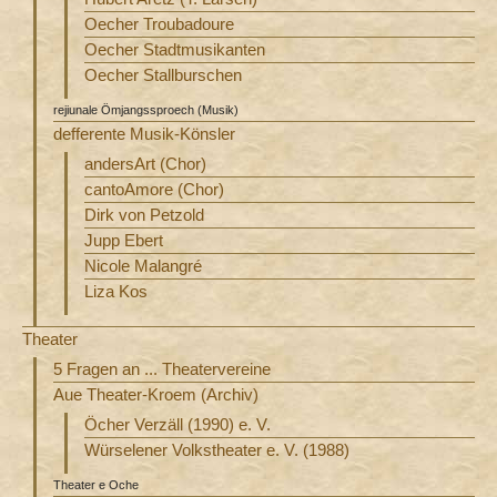
Oecher Troubadoure
Oecher Stadtmusikanten
Oecher Stallburschen
rejiunale Ömjangssproech (Musik)
defferente Musik-Könsler
andersArt (Chor)
cantoAmore (Chor)
Dirk von Petzold
Jupp Ebert
Nicole Malangré
Liza Kos
Theater
5 Fragen an ... Theatervereine
Aue Theater-Kroem (Archiv)
Öcher Verzäll (1990) e. V.
Würselener Volkstheater e. V. (1988)
Theater e Oche