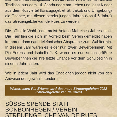
Tradition, aus dem 14. Jahrhundert am Leben und lässt Kinder
Lena & Niklas
aus dem Rosviertel (Einzugsgebiet St. Jakob und Umgebung)
Carnevals College för Kenger
die Chance, mit diesen bereits jungen Jahren (von 4-6 Jahre)
das Streuengelche van de Rues zu werden.
Die offizielle Wahl findet meist Anfang Mai eines Jahres statt.
Die Familien die sich im Vorfeld beim Verein gemeldet haben
kommen dann nach telefonischer Absprache zum Wahltermin.
In diesem Jahr waren es leider nur "zwei" Bewerberinnen. Mit
Pia Erkens und Isabella J. K. waren es nun schon größere
Bewerberinnen die ihre letzte Chance vor dem Schulbeginn in
diesem Jahr hatten.
Wie in jedem Jahr wird das Engelchen jedoch nicht von den
Anwesenden gewählt, sondern ...
Weiterlesen: Pia Erkens wird das neue Streuengelchen 2022
(Streuengelche van de Rues)
SÜSSE SPENDE STATT B
ONBONREGEN / VEREIN S
TREUENGELCHE VAN DE RUES