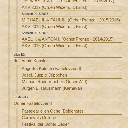
THOMAS III. & LUC I. (Öcher Prenz - 2016/2017)
AKV 2017 (Orden Wider d. t. Ernst)
Session 2015/2016
MICHAEL II. & PAUL III. (Öcher Prenze - 2015/2016)
AKV 2016 (Orden Wider d. t. Ernst)
Session 2014/2015
AXEL II. & ANTON I. (Öcher Prenze - 2014/2015)
AKV 2015 (Orden Wider d. t. Ernst)
ejjen Bütt
defferente Könsler
Angelika Kutsch (Fastelovvend)
Josef, Jupp & Jüppchen
Michael Radermacher (Öcher Wirt)
Jürgen B. Hausmann (Karneval)
Festevalls
Öcher Fastelovvend
Fasteleär ejjen Oche (Beldchere)
Carnevals College
Festival der Öcher Lieder