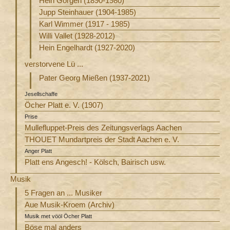
Hein Görgen (1890-1980)
Jupp Steinhauer (1904-1985)
Karl Wimmer (1917 - 1985)
Willi Vallet (1928-2012)
Hein Engelhardt (1927-2020)
verstorvene Lü ...
Pater Georg Mießen (1937-2021)
Jesellschaffe
Öcher Platt e. V. (1907)
Prise
Mullefluppet-Preis des Zeitungsverlags Aachen
THOUET Mundartpreis der Stadt Aachen e. V.
Anger Platt
Platt ens Angesch! - Kölsch, Bairisch usw.
Musik
5 Fragen an ... Musiker
Aue Musik-Kroem (Archiv)
Musik met vööl Öcher Platt
Böse mal anders