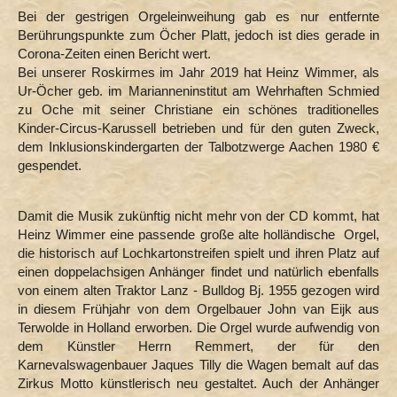
Bei der gestrigen Orgeleinweihung gab es nur entfernte
Berührungspunkte zum Öcher Platt, jedoch ist dies gerade in
Corona-Zeiten einen Bericht wert.
Bei unserer Roskirmes im Jahr 2019 hat Heinz Wimmer, als
Ur-Öcher geb. im Marianneninstitut am Wehrhaften Schmied
zu Oche mit seiner Christiane ein schönes traditionelles
Kinder-Circus-Karussell betrieben und für den guten Zweck,
dem Inklusionskindergarten der Talbotzwerge Aachen 1980 €
gespendet.
Damit die Musik zukünftig nicht mehr von der CD kommt, hat
Heinz Wimmer eine passende große alte holländische Orgel,
die historisch auf Lochkartonstreifen spielt und ihren Platz auf
einen doppelachsigen Anhänger findet und natürlich ebenfalls
von einem alten Traktor Lanz - Bulldog Bj. 1955 gezogen wird
in diesem Frühjahr von dem Orgelbauer John van Eijk aus
Terwolde in Holland erworben. Die Orgel wurde aufwendig von
dem Künstler Herrn Remmert, der für den
Karnevalswagenbauer Jaques Tilly die Wagen bemalt auf das
Zirkus Motto künstlerisch neu gestaltet. Auch der Anhänger