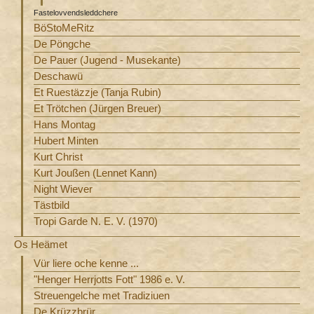
Fastelovvendsleddchere
BöStoMeRitz
De Pöngche
De Pauer (Jugend - Musekante)
Deschawü
Et Ruestäzzje (Tanja Rubin)
Et Trötchen (Jürgen Breuer)
Hans Montag
Hubert Minten
Kurt Christ
Kurt Joußen (Lennet Kann)
Night Wiever
Tästbild
Tropi Garde N. E. V. (1970)
Os Heämet
Vür liere oche kenne ...
"Henger Herrjotts Fott" 1986 e. V.
Streuengelche met Tradiziuen
De Krüzzbrür