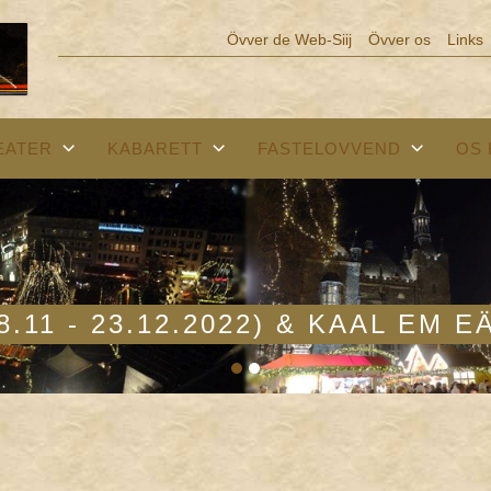
Övver de Web-Siij
Övver os
Links
EATER
KABARETT
FASTELOVVEND
OS
.11 - 23.12.2022) & KAAL EM 