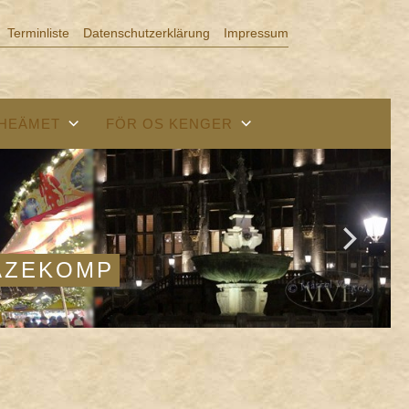
Terminliste
Datenschutzerklärung
Impressum
 HEÄMET
FÖR OS KENGER
EÄZEKOMP