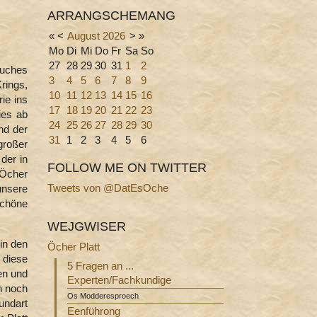
ARRANGSCHEMANG
«
<
August
2026
>
»
Mo
Di
Mi
Do
Fr
Sa
So
27
28
29
30
31
1
2
Buches
3
4
5
6
7
8
9
rings,
10
11
12
13
14
15
16
ie ins
17
18
19
20
21
22
23
ies ab
24
25
26
27
28
29
30
and der
31
1
2
3
4
5
6
großer
der in
FOLLOW ME ON TWITTER
 Öcher
Tweets von @DatEsOche
unsere
schöne
WEJGWISER
in den
Öcher Platt
 diese
5 Fragen an ...
en und
Experten/Fachkundige
h noch
Os Modderesproech
undart
Eenführong