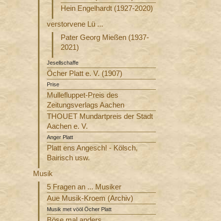
Hein Engelhardt (1927-2020)
verstorvene Lü ...
Pater Georg Mießen (1937-
2021)
Jesellschaffe
Öcher Platt e. V. (1907)
Prise
Mullefluppet-Preis des
Zeitungsverlags Aachen
THOUET Mundartpreis der Stadt
Aachen e. V.
Anger Platt
Platt ens Angesch! - Kölsch,
Bairisch usw.
Musik
5 Fragen an ... Musiker
Aue Musik-Kroem (Archiv)
Musik met vööl Öcher Platt
Böse mal anders