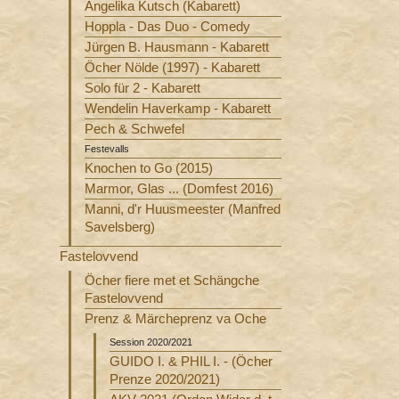
Angelika Kutsch (Kabarett)
Hoppla - Das Duo - Comedy
Jürgen B. Hausmann - Kabarett
Öcher Nölde (1997) - Kabarett
Solo für 2 - Kabarett
Wendelin Haverkamp - Kabarett
Pech & Schwefel
Festevalls
Knochen to Go (2015)
Marmor, Glas ... (Domfest 2016)
Manni, d'r Huusmeester (Manfred
Savelsberg)
Fastelovvend
Öcher fiere met et Schängche
Fastelovvend
Prenz & Märcheprenz va Oche
Session 2020/2021
GUIDO I. & PHIL I. - (Öcher
Prenze 2020/2021)