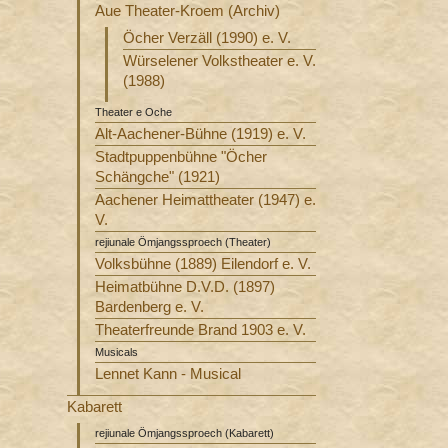
Aue Theater-Kroem (Archiv)
Öcher Verzäll (1990) e. V.
Würselener Volkstheater e. V.
(1988)
Theater e Oche
Alt-Aachener-Bühne (1919) e. V.
Stadtpuppenbühne "Öcher
Schängche" (1921)
Aachener Heimattheater (1947) e.
V.
rejiunale Ömjangssproech (Theater)
Volksbühne (1889) Eilendorf e. V.
Heimatbühne D.V.D. (1897)
Bardenberg e. V.
Theaterfreunde Brand 1903 e. V.
Musicals
Lennet Kann - Musical
Kabarett
rejiunale Ömjangssproech (Kabarett)