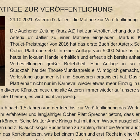
 MATINEE ZUR VERÖFFENTLICHUNG
24.10.2021: Asterix d'r Jallier - die Matinee zur Veröffentlichung
Die Aachener Zeitung (kurz AZ) hat zur Veröffentlichung des 
Asterix d'r Jallier zu einer Matineé eingeladen. Markus K
Thouet-Preisträger von 2016 hat das erste Buch der Asterix Ser
Öcher Platt übersetzt. In einer Auflage von 5.000 Stück ist d
heute im lokalen Handel erhältlich und erfreut sich bereits anh
Vorbestellungen großer Beliebtheit. Eine Auflage in so 
Stückzahl hat der Thouet-Mundartpreis e. V. möglich gemacht, 
Vorleistung gegangen ist und Sponsoren organisiert hat. Das
Platt erhält nicht nur im Karneval wieder etwas mehr Einzug in 
n diverse Künstler, neue und alte Autoren immer wieder auf unsere 
nte Themen, es wird nicht langweilig.
lich nach 1,5 Jahren von der Idee bis zur Veröffentlichung das Werk 
hr erfahrener und langjähriger Öcher Platt Sprecher betont, dass er
gen können. Seine Mutter Anne Krings hat mit ihrem Wissen ausgeholf
den und z. B. auch sogar Buchstaben zu zählen, damit die Wörter auc
 das Korrekturlesen, was bei einem Buch und erst Recht in einer M