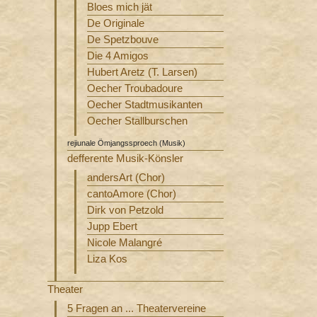
Bloes mich jät
De Originale
De Spetzbouve
Die 4 Amigos
Hubert Aretz (T. Larsen)
Oecher Troubadoure
Oecher Stadtmusikanten
Oecher Stallburschen
rejiunale Ömjangssproech (Musik)
defferente Musik-Könsler
andersArt (Chor)
cantoAmore (Chor)
Dirk von Petzold
Jupp Ebert
Nicole Malangré
Liza Kos
Theater
5 Fragen an ... Theatervereine