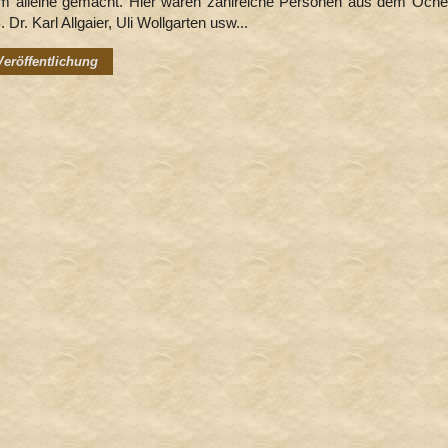
ihm alleine gemacht. Hier waren zahlreiche Personen aus dem Öcher
 Dr. Karl Allgaier, Uli Wollgarten usw...
 Veröffentlichung