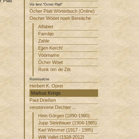
 Platt
Vür liere "Öcher Platt"
Öcher Platt Wörterbuch (Online)
Oecher Wööet noeh Bereäche
Alfabiet
Familije
Zahle
Ejjen Kerch!
Vöörname
Öcher Wöet
Ronk öm de Zitt
Rümmselche
Herbert K. Oprei
Markus Krings
Paul Drießen
verstorvene Dechter ...
Hein Görgen (1890-1980)
Jupp Steinhauer (1904-1985)
Karl Wimmer (1917 - 1985)
Willi Vallet (1928-2012)