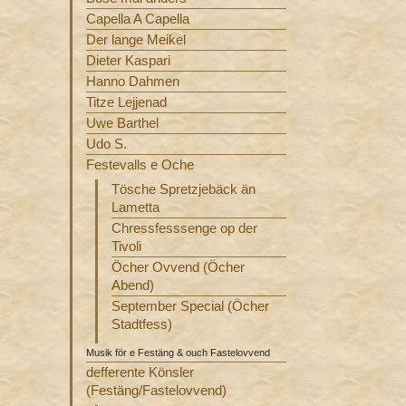
Capella A Capella
Der lange Meikel
Dieter Kaspari
Hanno Dahmen
Titze Lejjenad
Uwe Barthel
Udo S.
Festevalls e Oche
Tösche Spretzjebäck än
Lametta
Chressfesssenge op der
Tivoli
Öcher Ovvend (Öcher
Abend)
September Special (Öcher
Stadtfess)
Musik för e Festäng & ouch Fastelovvend
defferente Könsler
(Festäng/Fastelovvend)