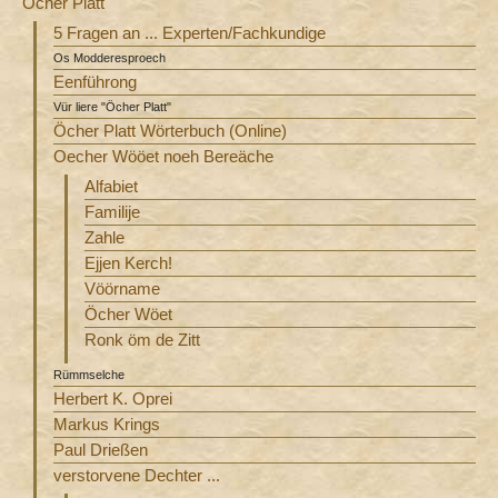
Öcher Platt
5 Fragen an ... Experten/Fachkundige
Os Modderesproech
Eenführong
Vür liere "Öcher Platt"
Öcher Platt Wörterbuch (Online)
Oecher Wööet noeh Bereäche
Alfabiet
Familije
Zahle
Ejjen Kerch!
Vöörname
Öcher Wöet
Ronk öm de Zitt
Rümmselche
Herbert K. Oprei
Markus Krings
Paul Drießen
verstorvene Dechter ...