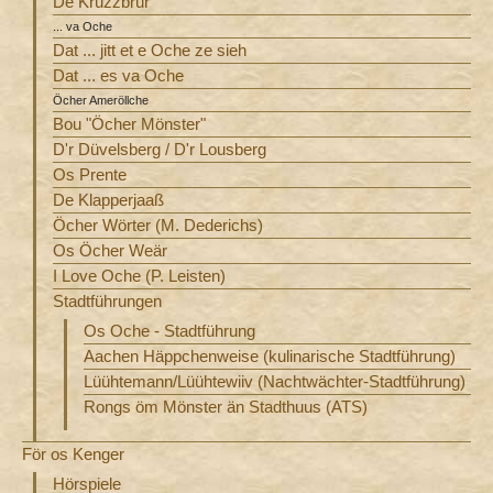
De Krüzzbrür
... va Oche
Dat ... jitt et e Oche ze sieh
Dat ... es va Oche
Öcher Ameröllche
Bou "Öcher Mönster"
D'r Düvelsberg / D'r Lousberg
Os Prente
De Klapperjaaß
Öcher Wörter (M. Dederichs)
Os Öcher Weär
I Love Oche (P. Leisten)
Stadtführungen
Os Oche - Stadtführung
Aachen Häppchenweise (kulinarische Stadtführung)
Lüühtemann/Lüühtewiiv (Nachtwächter-Stadtführung)
Rongs öm Mönster än Stadthuus (ATS)
För os Kenger
Hörspiele