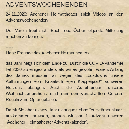
ADVENTSWOCHENENDEN
rejiunale Ömjangssproech (Theater)
Volksbühne (1889) Eilendorf e. V.
24.11.2020: Aachener Heimattheater spielt Videos an den
Heimatbühne D.V.D. (1897) Bardenberg e. V.
Adventswochenenden
Theaterfreunde Brand 1903 e. V.
Der Verein freut sich, Euch liebe Öcher folgende Mitteilung
Musicals
machen zu können:
Lennet Kann - Musical
-----
KABARETT
Liebe Freunde des Aachener Heimattheaters,
FASTELOVVEND
das Jahr neigt sich dem Ende zu. Durch die COVID-Pandemie
OS HEÄMET
lief 2020 so einiges anders als wir es gewohnt waren. Anfang
des Jahres mussten wir wegen des Lockdowns unsere
FÖR OS KENGER
Aufführungen von "Knaatsch ejjen Klapperjaaß" schweren
Herzens absagen. Auch die Aufführungen unseres
Weihnachtsmärchens sind nun den verschärften Corona-
Regeln zum Opfer gefallen.
Damit Sie aber dieses Jahr nicht ganz ohne "et Heämetthiater"
auskommen müssen, starten wir am 1. Advent unseren
"Aachener Heimattheater Adventskalender".