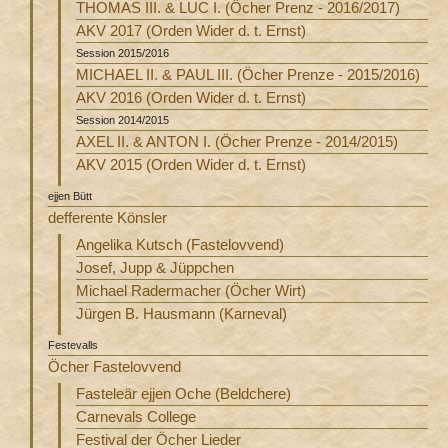
THOMAS III. & LUC I. (Öcher Prenz - 2016/2017)
AKV 2017 (Orden Wider d. t. Ernst)
Session 2015/2016
MICHAEL II. & PAUL III. (Öcher Prenze - 2015/2016)
AKV 2016 (Orden Wider d. t. Ernst)
Session 2014/2015
AXEL II. & ANTON I. (Öcher Prenze - 2014/2015)
AKV 2015 (Orden Wider d. t. Ernst)
ejjen Bütt
defferente Könsler
Angelika Kutsch (Fastelovvend)
Josef, Jupp & Jüppchen
Michael Radermacher (Öcher Wirt)
Jürgen B. Hausmann (Karneval)
Festevalls
Öcher Fastelovvend
Fasteleär ejjen Oche (Beldchere)
Carnevals College
Festival der Öcher Lieder