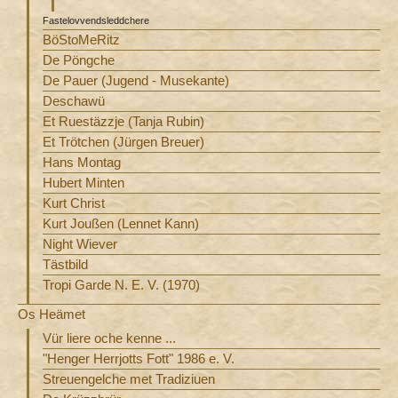
Fastelovvendsleddchere
BöStoMeRitz
De Pöngche
De Pauer (Jugend - Musekante)
Deschawü
Et Ruestäzzje (Tanja Rubin)
Et Trötchen (Jürgen Breuer)
Hans Montag
Hubert Minten
Kurt Christ
Kurt Joußen (Lennet Kann)
Night Wiever
Tästbild
Tropi Garde N. E. V. (1970)
Os Heämet
Vür liere oche kenne ...
"Henger Herrjotts Fott" 1986 e. V.
Streuengelche met Tradiziuen