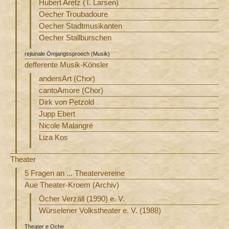
Hubert Aretz (T. Larsen)
Oecher Troubadoure
Oecher Stadtmusikanten
Oecher Stallburschen
rejiunale Ömjangssproech (Musik)
defferente Musik-Könsler
andersArt (Chor)
cantoAmore (Chor)
Dirk von Petzold
Jupp Ebert
Nicole Malangré
Liza Kos
Theater
5 Fragen an ... Theatervereine
Aue Theater-Kroem (Archiv)
Öcher Verzäll (1990) e. V.
Würselener Volkstheater e. V. (1988)
Theater e Oche