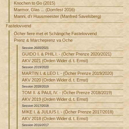
Knochen to Go (2015)
Marmor, Glas ... (Domfest 2016)
Manni, d'r Huusmeester (Manfred Savelsberg)
Fastelovvend
Öcher fiere met et Schängche Fastelovvend
Prenz & Märcheprenz va Oche
Session 2020/2021
GUIDO I. & PHIL I. - (Öcher Prenze 2020/2021)
AKV 2021 (Orden Wider d. t. Ernst)
Session 2019/2020
MARTIN I. & LEO I. - (Öcher Prenze 2019/2020)
AKV 2020 (Orden Wider d. t. Ernst)
Session 2018/2019
TOM II. & PAUL IV. - (Öcher Prenze 2018/2019)
AKV 2019 (Orden Wider d. t. Ernst)
Session 2017/2018
MIKE I. & JULIUS I. - (Öcher Prenze 2017/2018)
AKV 2018 (Orden Wider d. t. Ernst)
Session 2016/2017