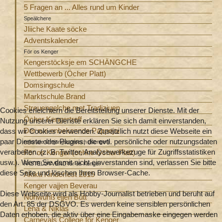
5 Fragen an ... Alles rund um Kinder
Speälchere
Jliiche Kaate söcke
Adventskalender
För os Kenger
Kengerstöcksje em SCHÄNGCHE
Wettbewerb (Öcher Platt)
Domsingschule
Marktschule Brand
Streuengelche met Tradiziuen
Cookies erleichtern die Bereitstellung unserer Dienste. Mit der
Öcher Kengertreff
Nutzung unserer Dienste erklären Sie sich damit einverstanden,
Der rue onbekannde Pappejai
dass wir Cookies verwenden. Zusätzlich nutzt diese Webseite ein
paar Dienste oder Plugins, die evtl. persönliche oder nutzungsdaten
rejiunale Ömjangssproech (Kenger)
verarbeiten. (z. B. Twitter, Analysewerkezuge für Zugriffsstatistiken
För os Kenger (oehne Öcher Platt)
usw.). Wenn Sie damit nicht einverstanden sind, verlassen Sie bitte
FASTELOVVEND för os Kenger
diese Seite und löschen Ihren Browser-Cache.
Akika Kinderfest 2015
Kenger vajjen Beverau
Diese Webseite wird als Hobby-Journalist betrieben und beruht auf
Nohwuhß ejjen Bütt
den Art. 85 der DSGVO. Es werden keine sensiblen persönlichen
Lena & Niklas
Daten erhoben, die aktiv über eine Eingabemaske eingegen werden
Carnevals College för Kenger