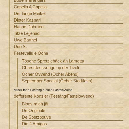
Böse mal anders
Capella A Capella
Der lange Meikel
Dieter Kaspari
Hanno Dahmen
Titze Lejjenad
Uwe Barthel
Udo S.
Festevalls e Oche
Tösche Spretzjebäck än Lametta
Chressfesssenge op der Tivoli
Öcher Ovvend (Öcher Abend)
September Special (Öcher Stadtfess)
Musik för e Festäng & ouch Fastelovvend
defferente Könsler (Festäng/Fastelovvend)
Bloes mich jät
De Originale
De Spetzbouve
Die 4 Amigos