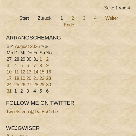
Seite 1 von 4
Start
Zurück
1
2
3
4
Weiter
Ende
ARRANGSCHEMANG
«
<
August
2026
>
»
Mo
Di
Mi
Do
Fr
Sa
So
27
28
29
30
31
1
2
3
4
5
6
7
8
9
10
11
12
13
14
15
16
17
18
19
20
21
22
23
24
25
26
27
28
29
30
31
1
2
3
4
5
6
FOLLOW ME ON TWITTER
Tweets von @DatEsOche
WEJGWISER