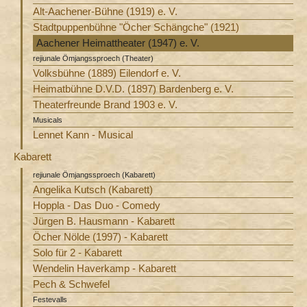
Alt-Aachener-Bühne (1919) e. V.
Stadtpuppenbühne "Öcher Schängche" (1921)
Aachener Heimattheater (1947) e. V.
rejiunale Ömjangssproech (Theater)
Volksbühne (1889) Eilendorf e. V.
Heimatbühne D.V.D. (1897) Bardenberg e. V.
Theaterfreunde Brand 1903 e. V.
Musicals
Lennet Kann - Musical
Kabarett
rejiunale Ömjangssproech (Kabarett)
Angelika Kutsch (Kabarett)
Hoppla - Das Duo - Comedy
Jürgen B. Hausmann - Kabarett
Öcher Nölde (1997) - Kabarett
Solo für 2 - Kabarett
Wendelin Haverkamp - Kabarett
Pech & Schwefel
Festevalls