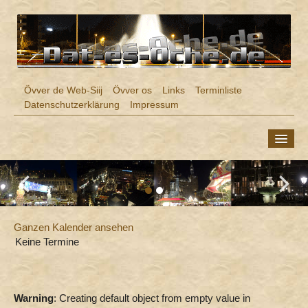
Övver de Web-Siij
Övver os
Links
Terminliste
Datenschutzerklärung
Impressum
ÖCHER PLATT
MUSIK
5 Fragen an ... Musiker
Aue Musik-Kroem (Archiv)
Ganzen Kalender ansehen
Musik met vööl Öcher Platt
Keine Termine
Böse mal anders
Capella A Capella
Der lange Meikel
Warning
: Creating default object from empty value in
Dieter Kaspari