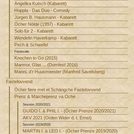
Angelika Kutsch (Kabarett)
Hoppla - Das Duo - Comedy
Jürgen B. Hausmann - Kabarett
Öcher Nölde (1997) - Kabarett
Solo für 2 - Kabarett
Wendelin Haverkamp - Kabarett
Pech & Schwefel
Festevalls
Knochen to Go (2015)
Marmor, Glas ... (Domfest 2016)
Manni, d'r Huusmeester (Manfred Savelsberg)
Fastelovvend
Öcher fiere met et Schängche Fastelovvend
Prenz & Märcheprenz va Oche
Session 2020/2021
GUIDO I. & PHIL I. - (Öcher Prenze 2020/2021)
AKV 2021 (Orden Wider d. t. Ernst)
Session 2019/2020
MARTIN I. & LEO I. - (Öcher Prenze 2019/2020)