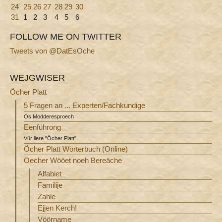
24
25
26
27
28
29
30
31
1
2
3
4
5
6
FOLLOW ME ON TWITTER
Tweets von @DatEsOche
WEJGWISER
Öcher Platt
5 Fragen an ... Experten/Fachkundige
Os Modderesproech
Eenführong
Vür liere "Öcher Platt"
Öcher Platt Wörterbuch (Online)
Oecher Wööet noeh Bereäche
Alfabiet
Familije
Zahle
Ejjen Kerch!
Vöörname