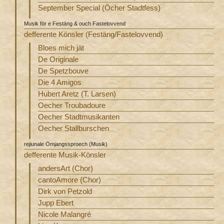
September Special (Öcher Stadtfess)
Musik för e Festäng & ouch Fastelovvend
defferente Könsler (Festäng/Fastelovvend)
Bloes mich jät
De Originale
De Spetzbouve
Die 4 Amigos
Hubert Aretz (T. Larsen)
Oecher Troubadoure
Oecher Stadtmusikanten
Oecher Stallburschen
rejiunale Ömjangssproech (Musik)
defferente Musik-Könsler
andersArt (Chor)
cantoAmore (Chor)
Dirk von Petzold
Jupp Ebert
Nicole Malangré