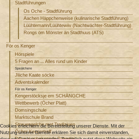
Stadtführungen
Os Oche - Stadtführung
Aachen Häppchenweise (kulinarische Stadtführung)
Lüühtemann/Lüühtewiiv (Nachtwächter-Stadtführung)
Rongs öm Mönster än Stadthuus (ATS)
För os Kenger
Hörspiele
5 Fragen an ... Alles rund um Kinder
Speälchere
Jliiche Kaate söcke
Adventskalender
För os Kenger
Kengerstöcksje em SCHÄNGCHE
Wettbewerb (Öcher Platt)
Domsingschule
Marktschule Brand
Streuengelche met Tradiziuen
Cookies erleichtern die Bereitstellung unserer Dienste. Mit der
Öcher Kengertreff
Nutzung unserer Dienste erklären Sie sich damit einverstanden,
Der rue onbekannde Pappejai
dass wir Cookies verwenden. Zusätzlich nutzt diese Webseite ein