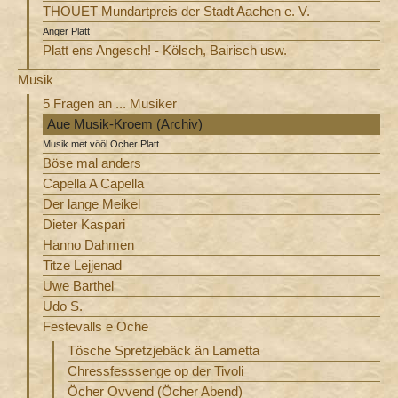
THOUET Mundartpreis der Stadt Aachen e. V.
Anger Platt
Platt ens Angesch! - Kölsch, Bairisch usw.
Musik
5 Fragen an ... Musiker
Aue Musik-Kroem (Archiv)
Musik met vööl Öcher Platt
Böse mal anders
Capella A Capella
Der lange Meikel
Dieter Kaspari
Hanno Dahmen
Titze Lejjenad
Uwe Barthel
Udo S.
Festevalls e Oche
Tösche Spretzjebäck än Lametta
Chressfesssenge op der Tivoli
Öcher Ovvend (Öcher Abend)