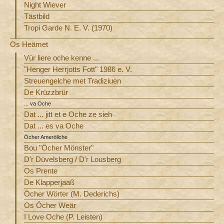
Night Wiever
Tästbild
Tropi Garde N. E. V. (1970)
Os Heämet
Vür liere oche kenne ...
"Henger Herrjotts Fott" 1986 e. V.
Streuengelche met Tradiziuen
De Krüzzbrür
... va Oche
Dat ... jitt et e Oche ze sieh
Dat ... es va Oche
Öcher Ameröllche
Bou "Öcher Mönster"
D'r Düvelsberg / D'r Lousberg
Os Prente
De Klapperjaaß
Öcher Wörter (M. Dederichs)
Os Öcher Weär
I Love Oche (P. Leisten)