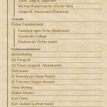
Josef, Jupp & Jüppchen
Michael Radermacher (Öcher Wirt)
Jürgen B. Hausmann (Karneval)
Festevalls
Öcher Fastelovvend
Fasteleär ejjen Oche (Beldchere)
Carnevals College
Festival der Öcher Lieder
Fastelovvendsleddchere
BöStoMeRitz
De Pöngche
De Pauer (Jugend - Musekante)
Deschawü
Et Ruestäzzje (Tanja Rubin)
Et Trötchen (Jürgen Breuer)
Hans Montag
Hubert Minten
Kurt Christ
Kurt Joußen (Lennet Kann)