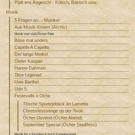
Platt ens Angesch! - Kölsch, Bairisch usw.
Musik
5 Fragen an ... Musiker
Aue Musik-Kroem (Archiv)
Musik met vööl Öcher Platt
Böse mal anders
Capella A Capella
Der lange Meikel
Dieter Kaspari
Hanno Dahmen
Titze Lejjenad
Uwe Barthel
Udo S.
Festevalls e Oche
Tösche Spretzjebäck än Lametta
Chressfesssenge op der Tivoli
Öcher Ovvend (Öcher Abend)
September Special (Öcher Stadtfess)
Musik för e Festäng & ouch Fastelovvend