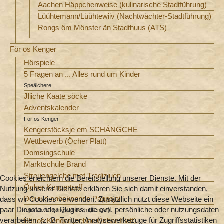
Aachen Häppchenweise (kulinarische Stadtführung)
Lüühtemann/Lüühtewiiv (Nachtwächter-Stadtführung)
Rongs öm Mönster än Stadthuus (ATS)
För os Kenger
Hörspiele
5 Fragen an ... Alles rund um Kinder
Speälchere
Jliiche Kaate söcke
Adventskalender
För os Kenger
Kengerstöcksje em SCHÄNGCHE
Wettbewerb (Öcher Platt)
Domsingschule
Marktschule Brand
Streuengelche met Tradiziuen
Cookies erleichtern die Bereitstellung unserer Dienste. Mit der
Öcher Kengertreff
Nutzung unserer Dienste erklären Sie sich damit einverstanden,
Der rue onbekannde Pappejai
dass wir Cookies verwenden. Zusätzlich nutzt diese Webseite ein
paar Dienste oder Plugins, die evtl. persönliche oder nutzungsdaten
rejiunale Ömjangssproech (Kenger)
verarbeiten. (z. B. Twitter, Analysewerkezuge für Zugriffsstatistiken
För os Kenger (oehne Öcher Platt)