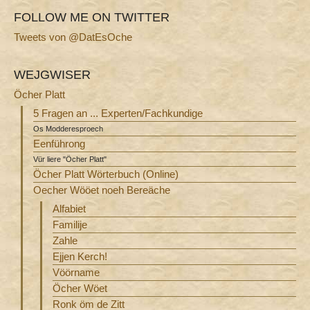
FOLLOW ME ON TWITTER
Tweets von @DatEsOche
WEJGWISER
Öcher Platt
5 Fragen an ... Experten/Fachkundige
Os Modderesproech
Eenführong
Vür liere "Öcher Platt"
Öcher Platt Wörterbuch (Online)
Oecher Wööet noeh Bereäche
Alfabiet
Familije
Zahle
Ejjen Kerch!
Vöörname
Öcher Wöet
Ronk öm de Zitt