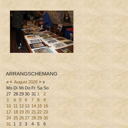
ARRANGSCHEMANG
«
<
August
2026
>
»
Mo
Di
Mi
Do
Fr
Sa
So
27
28
29
30
31
1
2
3
4
5
6
7
8
9
10
11
12
13
14
15
16
17
18
19
20
21
22
23
24
25
26
27
28
29
30
31
1
2
3
4
5
6