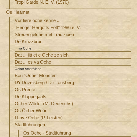
Tropi Garde N. E. V. (1970)
Os Heämet
Vür liere oche kenne ...
"Henger Herrjotts Fott" 1986 e. V.
Streuengelche met Tradiziuen
De Krüzzbrür
... va Oche
Dat ... jitt et e Oche ze sieh
Dat ... es va Oche
Öcher Ameröllche
Bou "Öcher Mönster"
D'r Düvelsberg / D'r Lousberg
Os Prente
De Klapperjaaß
Öcher Wörter (M. Dederichs)
Os Öcher Weär
I Love Oche (P. Leisten)
Stadtführungen
Os Oche - Stadtführung