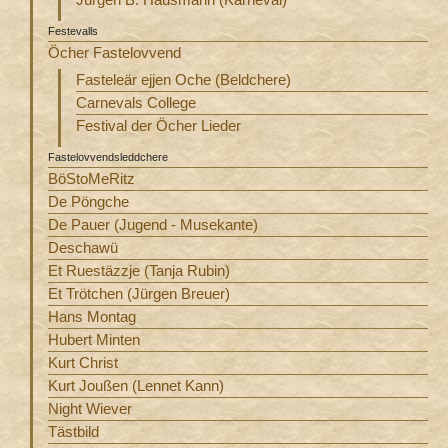
Festevalls
Öcher Fastelovvend
Fasteleär ejjen Oche (Beldchere)
Carnevals College
Festival der Öcher Lieder
Fastelovvendsleddchere
BöStoMeRitz
De Pöngche
De Pauer (Jugend - Musekante)
Deschawü
Et Ruestäzzje (Tanja Rubin)
Et Trötchen (Jürgen Breuer)
Hans Montag
Hubert Minten
Kurt Christ
Kurt Joußen (Lennet Kann)
Night Wiever
Tästbild