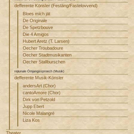
defferente Könsler (Festäng/Fastelovvend)
Bloes mich jät
De Originale
De Spetzbouve
Die 4 Amigos
Hubert Aretz (T. Larsen)
Oecher Troubadoure
Oecher Stadtmusikanten
Oecher Stallburschen
rejiunale Ömjangssproech (Musik)
defferente Musik-Könsler
andersArt (Chor)
cantoAmore (Chor)
Dirk von Petzold
Jupp Ebert
Nicole Malangré
Liza Kos
Theater