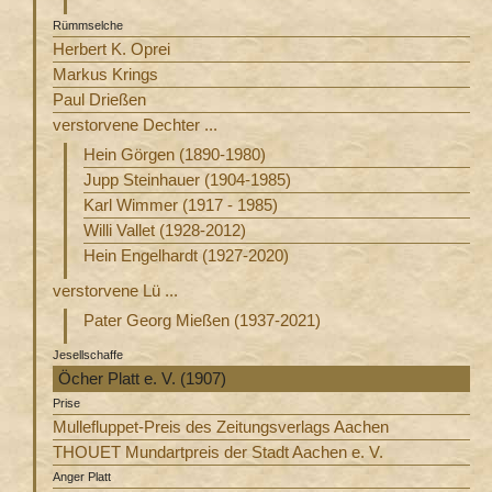
Rümmselche
Herbert K. Oprei
Markus Krings
Paul Drießen
verstorvene Dechter ...
Hein Görgen (1890-1980)
Jupp Steinhauer (1904-1985)
Karl Wimmer (1917 - 1985)
Willi Vallet (1928-2012)
Hein Engelhardt (1927-2020)
verstorvene Lü ...
Pater Georg Mießen (1937-2021)
Jesellschaffe
Öcher Platt e. V. (1907)
Prise
Mullefluppet-Preis des Zeitungsverlags Aachen
THOUET Mundartpreis der Stadt Aachen e. V.
Anger Platt