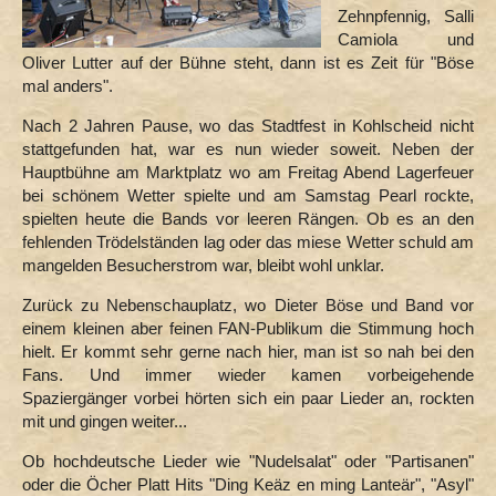
Zehnpfennig, Salli
Camiola und
Oliver Lutter auf der Bühne steht, dann ist es Zeit für "Böse
mal anders".
Nach 2 Jahren Pause, wo das Stadtfest in Kohlscheid nicht
stattgefunden hat, war es nun wieder soweit. Neben der
Hauptbühne am Marktplatz wo am Freitag Abend Lagerfeuer
bei schönem Wetter spielte und am Samstag Pearl rockte,
spielten heute die Bands vor leeren Rängen. Ob es an den
fehlenden Trödelständen lag oder das miese Wetter schuld am
mangelden Besucherstrom war, bleibt wohl unklar.
Zurück zu Nebenschauplatz, wo Dieter Böse und Band vor
einem kleinen aber feinen FAN-Publikum die Stimmung hoch
hielt. Er kommt sehr gerne nach hier, man ist so nah bei den
Fans. Und immer wieder kamen vorbeigehende
Spaziergänger vorbei hörten sich ein paar Lieder an, rockten
mit und gingen weiter...
Ob hochdeutsche Lieder wie "Nudelsalat" oder "Partisanen"
oder die Öcher Platt Hits "Ding Keäz en ming Lanteär", "Asyl"