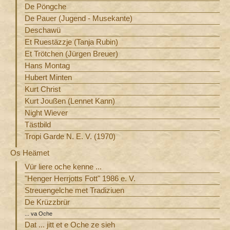
De Pöngche
De Pauer (Jugend - Musekante)
Deschawü
Et Ruestäzzje (Tanja Rubin)
Et Trötchen (Jürgen Breuer)
Hans Montag
Hubert Minten
Kurt Christ
Kurt Joußen (Lennet Kann)
Night Wiever
Tästbild
Tropi Garde N. E. V. (1970)
Os Heämet
Vür liere oche kenne ...
"Henger Herrjotts Fott" 1986 e. V.
Streuengelche met Tradiziuen
De Krüzzbrür
... va Oche
Dat ... jitt et e Oche ze sieh