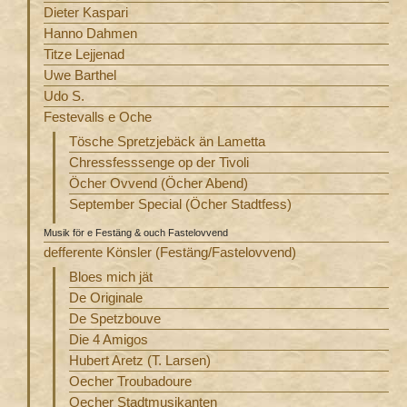
Dieter Kaspari
Hanno Dahmen
Titze Lejjenad
Uwe Barthel
Udo S.
Festevalls e Oche
Tösche Spretzjebäck än Lametta
Chressfesssenge op der Tivoli
Öcher Ovvend (Öcher Abend)
September Special (Öcher Stadtfess)
Musik för e Festäng & ouch Fastelovvend
defferente Könsler (Festäng/Fastelovvend)
Bloes mich jät
De Originale
De Spetzbouve
Die 4 Amigos
Hubert Aretz (T. Larsen)
Oecher Troubadoure
Oecher Stadtmusikanten