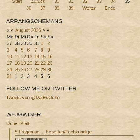
Start
Zurück
30
31
32
33
34
35
36
37
38
39
Weiter
Ende
ARRANGSCHEMANG
«
<
August
2026
>
»
Mo
Di
Mi
Do
Fr
Sa
So
27
28
29
30
31
1
2
3
4
5
6
7
8
9
10
11
12
13
14
15
16
17
18
19
20
21
22
23
24
25
26
27
28
29
30
31
1
2
3
4
5
6
FOLLOW ME ON TWITTER
Tweets von @DatEsOche
WEJGWISER
Öcher Platt
5 Fragen an ... Experten/Fachkundige
Os Modderesproech