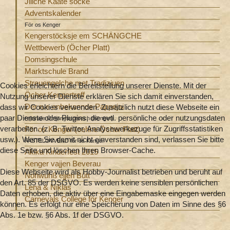
Jliiche Kaate söcke
Adventskalender
För os Kenger
Kengerstöcksje em SCHÄNGCHE
Wettbewerb (Öcher Platt)
Domsingschule
Marktschule Brand
Streuengelche met Tradiziuen
Cookies erleichtern die Bereitstellung unserer Dienste. Mit der
Öcher Kengertreff
Nutzung unserer Dienste erklären Sie sich damit einverstanden,
Der rue onbekannde Pappejai
dass wir Cookies verwenden. Zusätzlich nutzt diese Webseite ein
paar Dienste oder Plugins, die evtl. persönliche oder nutzungsdaten
rejiunale Ömjangssproech (Kenger)
verarbeiten. (z. B. Twitter, Analysewerkezuge für Zugriffsstatistiken
För os Kenger (oehne Öcher Platt)
usw.). Wenn Sie damit nicht einverstanden sind, verlassen Sie bitte
FASTELOVVEND för os Kenger
diese Seite und löschen Ihren Browser-Cache.
Akika Kinderfest 2015
Kenger vajjen Beverau
Diese Webseite wird als Hobby-Journalist betrieben und beruht auf
Nohwuhß ejjen Bütt
den Art. 85 der DSGVO. Es werden keine sensiblen persönlichen
Lena & Niklas
Daten erhoben, die aktiv über eine Eingabemaske eingegen werden
Carnevals College för Kenger
können. Es erfolgt nur eine Speicherung von Daten im Sinne des §6
Abs. 1e bzw. §6 Abs. 1f der DSGVO.