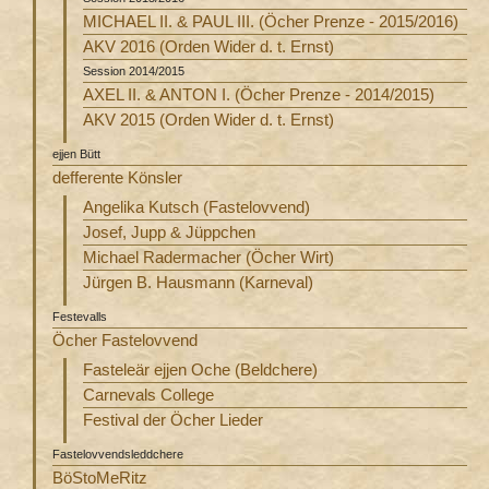
MICHAEL II. & PAUL III. (Öcher Prenze - 2015/2016)
AKV 2016 (Orden Wider d. t. Ernst)
Session 2014/2015
AXEL II. & ANTON I. (Öcher Prenze - 2014/2015)
AKV 2015 (Orden Wider d. t. Ernst)
ejjen Bütt
defferente Könsler
Angelika Kutsch (Fastelovvend)
Josef, Jupp & Jüppchen
Michael Radermacher (Öcher Wirt)
Jürgen B. Hausmann (Karneval)
Festevalls
Öcher Fastelovvend
Fasteleär ejjen Oche (Beldchere)
Carnevals College
Festival der Öcher Lieder
Fastelovvendsleddchere
BöStoMeRitz