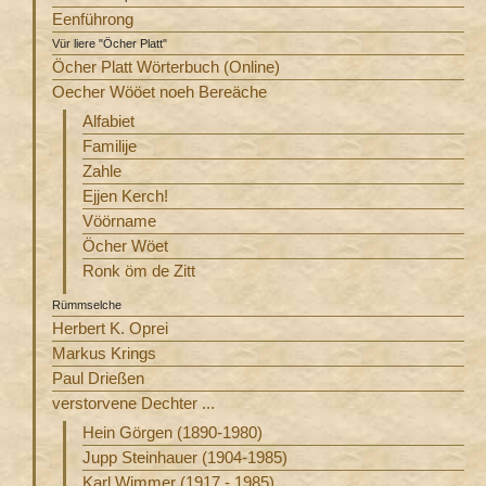
Eenführong
Vür liere "Öcher Platt"
Öcher Platt Wörterbuch (Online)
Oecher Wööet noeh Bereäche
Alfabiet
Familije
Zahle
Ejjen Kerch!
Vöörname
Öcher Wöet
Ronk öm de Zitt
Rümmselche
Herbert K. Oprei
Markus Krings
Paul Drießen
verstorvene Dechter ...
Hein Görgen (1890-1980)
Jupp Steinhauer (1904-1985)
Karl Wimmer (1917 - 1985)