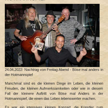
defferente Könsler
Festevalls
Öcher Fastelovvend
Fastelovvendsleddchere
BöStoMeRitz
De Pöngche
De Pauer (Jugend - Musekante)
Deschawü
Et Ruestäzzje (Tanja Rubin)
Et Trötchen (Jürgen Breuer)
Hans Montag
Hubert Minten
24.04.2022: Nachtrag von Freitag Abend - Böse mal anders in
Kurt Christ
der Hotmannspief
Kurt Joußen (Lennet Kann)
Manchmal sind es die kleinen Dinge im Leben, die kleinen
Night Wiever
Freuden, die kleinen Aufmerksamkeiten oder wie in diesem
Tästbild
Fall der kleinere Auftritt von Böse mal Anders in der
Hotmannspief, die einen das Leben lebenswerter machen.
Tropi Garde N. E. V. (1970)
OS HEÄMET
Es war ein intensives kleines Konzert, die Künstler zum