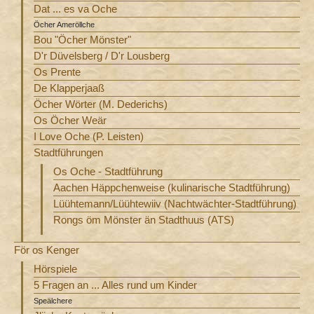
Dat ... es va Oche
Öcher Ameröllche
Bou "Öcher Mönster"
D'r Düvelsberg / D'r Lousberg
Os Prente
De Klapperjaaß
Öcher Wörter (M. Dederichs)
Os Öcher Weär
I Love Oche (P. Leisten)
Stadtführungen
Os Oche - Stadtführung
Aachen Häppchenweise (kulinarische Stadtführung)
Lüühtemann/Lüühtewiiv (Nachtwächter-Stadtführung)
Rongs öm Mönster än Stadthuus (ATS)
För os Kenger
Hörspiele
5 Fragen an ... Alles rund um Kinder
Speälchere