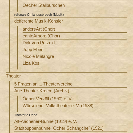
Oecher Stallburschen
rejiunale Ömjangssproech (Musik)
defferente Musik-Könsler
andersArt (Chor)
cantoAmore (Chor)
Dirk von Petzold
Jupp Ebert
Nicole Malangré
Liza Kos
Theater
5 Fragen an ... Theatervereine
Aue Theater-Kroem (Archiv)
Öcher Verzäll (1990) e. V.
Würselener Volkstheater e. V. (1988)
Theater e Oche
Alt-Aachener-Bühne (1919) e. V.
Stadtpuppenbühne "Öcher Schängche" (1921)